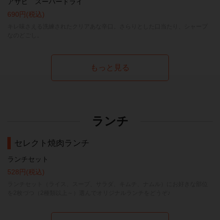
アサヒ スーパードライ
690円
(税込)
キレ味さえる洗練されたクリアあな辛口。さらりとした口当たり、シャープ
なのどごし。
もっと見る
ランチ
セレクト焼肉ランチ
ランチセット
528円
(税込)
ランチセット（ライス、スープ、サラダ、キムチ、ナムル）にお好きな部位
を2枚づつ（2種類以上～）選んでオリジナルランチをどうぞ♪