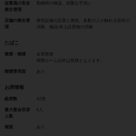
従業員の安全
勤務時の検温
頻繁な手洗い
衛生管理
店舗の衛生管
換気設備の設置と換気
多数の人が触れる箇所の
理
消毒
備品/卓上設置物の消毒
たばこ
禁煙・喫煙
全席禁煙
喫煙ルーム以外は禁煙となります。
喫煙専用室
あり
お席情報
総席数
42席
最大宴会収容
6人
人数
個室
あり