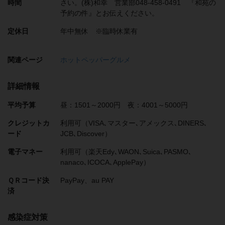
時間
さい。(株)和幸 営業部048-458-0491 『和苑の
予約の件』とお伝えください。
定休日
年中無休 ※臨時休業有
関連ページ
ホットペッパーグルメ
詳細情報
平均予算
昼：1501～2000円 夜：4001～5000円
クレジットカ
利用可（VISA､マスター､アメックス､DINERS､
ード
JCB､Discover）
電子マネー
利用可（楽天Edy､WAON､Suica､PASMO､
nanaco､ICOCA､ApplePay）
ＱＲコード決
PayPay、au PAY
済
感染症対策