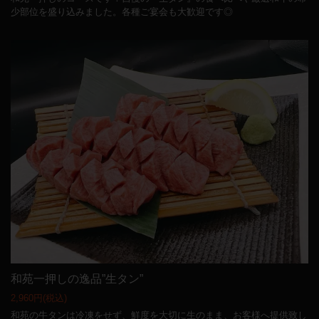
少部位を盛り込みました。各種ご宴会も大歓迎です◎
和苑一押しの逸品”生タン”
2,960円
(税込)
和苑の牛タンは冷凍をせず、鮮度を大切に生のまま、お客様へ提供致し