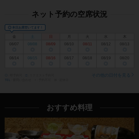
ネット予約の空席状況
◎
本日お席空いてます！
金
土
日
月
火
水
木
08/07
08/08
08/09
08/10
08/11
08/12
08/13
◎
◎
◎
◎
◎
◎
◎
08/14
08/15
08/16
08/17
08/18
08/19
08/20
◎
◎
◎
◎
◎
◎
◎
その他の日付を見る
◎
即予約可
□
リクエスト予約可
TEL
要問い合わせ
×
予約不可
休
定休日
おすすめ料理