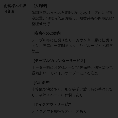
お客様への取
[
入店時
]
り組み
体調不良の方への自粛呼びかけあり
店内に消毒
液設置
混雑時入店お断り
順番待ちの間隔調整/
整理券発行
[
客席へのご案内
]
テーブル毎に仕切りあり
カウンター席に仕切り
あり
席毎に一定間隔あり
他グループとの相席
禁止
[
テーブル/カウンターサービス
]
オーダー時にお客様と一定間隔保持
個室に換気
設備あり
モバイルオーダーによる注文
[
会計処理
]
非接触型決済あり
現金等受け渡し時の手渡しな
し
会計スペースに仕切りあり
[
テイクアウトサービス
]
テイクアウト用待ちスペースあり