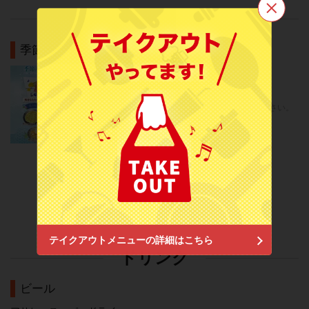
料理
この店舗情報をシェアする
季節メニュー
季節メニュー
個室焼肉 和苑 南浦和
季節限定
埼玉県さいたま市南区南浦和２-３８-１ 北原ビル２Ｆ
https://waen-minamiurawa.owst.jp/
6/11（木） ～販売開始～ 是非、お試しください。
お店情報をコピー
もっと見る
閉じる
テイクアウトメニューの詳細はこちら
ドリンク
ビール